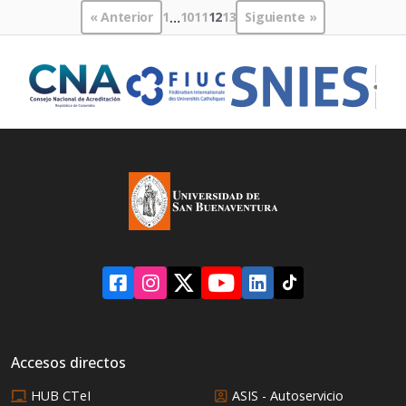
« Anterior
1
…
10
11
12
13
Siguiente »
Accesos directos
HUB CTeI
ASIS - Autoservicio