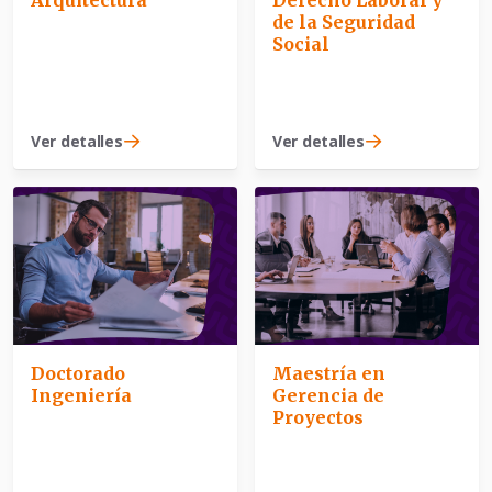
Arquitectura
Derecho Laboral y
de la Seguridad
Social
Ver detalles
Ver detalles
Doctorado
Maestría en
Ingeniería
Gerencia de
Proyectos