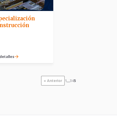
pecialización
nstrucción
detalles
« Anterior
1
…
3
4
5