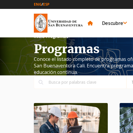
ENG
/
ESP
Descubre
Inicio
Programas
Programas
Conoce el listado completo de programas ofr
San Buenaventura Cali. Encuentra programa
educación continua.