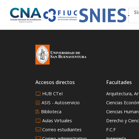
Accesos directos
Facultades
HUB CTeI
Arquitectura, A
ASIS - Autoservicio
Ciencias Econó
Biblioteca
Ciencias Humana
Aulas Virtuales
Derecho y Cienci
Correo estudiantes
F.C.F
Correo administrativo
Ingeniería