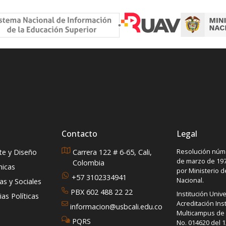
Contacto
Legal
Resolución núme
rte y Diseño
Carrera 122 # 6-65, Cali,
de marzo de 197
Colombia
micas
por Ministerio 
+57 3102334941
Nacional.
s y Sociales
PBX 602 488 22 22
Institución Unive
as Políticas
Acreditación Inst
informacion@usbcali.edu.co
Multicampus de A
PQRS
No. 014620 del 1