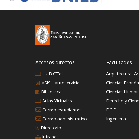
Accesos directos
Facultades
HUB CTeI
Arquitectura, A
ASIS - Autoservicio
Ciencias Econó
Biblioteca
Ciencias Humana
Aulas Virtuales
Derecho y Cienci
Correo estudiantes
F.C.F
Correo administrativo
Ingeniería
Directorio
Intranet