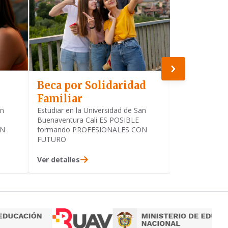
Beca por Solidaridad
Beca Exc
Familiar
Académi
an
Estudiar en la Universidad de San
Estudiar en la
Buenaventura Cali ES POSIBLE
Buenaventura 
ON
formando PROFESIONALES CON
formando PR
FUTURO
FUTURO
Ver detalles
Ver detalles