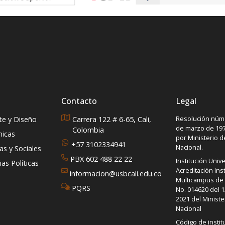
Contacto
Legal
Resolución núme
rte y Diseño
Carrera 122 # 6-65, Cali,
de marzo de 197
Colombia
micas
por Ministerio 
+57 3102334941
Nacional.
s y Sociales
PBX 602 488 22 22
Institución Unive
as Políticas
Acreditación Inst
informacion@usbcali.edu.co
Multicampus de A
PQRS
No. 014620 del 1
2021 del Ministe
Nacional
Código de instit