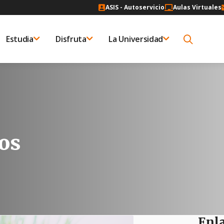
ASIS - Autoservicio
Aulas Virtuales
Estudia
Disfruta
La Universidad
os
Enla