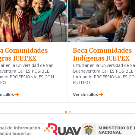
a Comunidades
Beca Comunidades
ras ICETEX
Indígenas ICETEX
iar en la Universidad de San
Estudiar en la Universidad de S
ventura Cali ES POSIBLE
Buenaventura Cali ES POSIBLE
ando PROFESIONALES CON
formando PROFESIONALES C
URO
FUTURO
etalles
Ver detalles