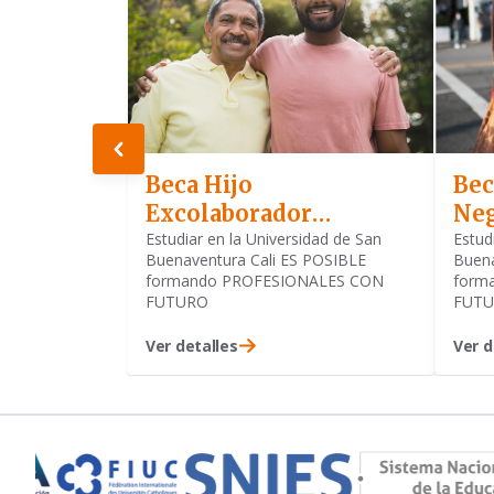
Beca Hijo
Bec
Excolaborador
Neg
Bonaventuriano
Estudiar en la Universidad de San
Estud
Buenaventura Cali ES POSIBLE
Buena
Pensionado
formando PROFESIONALES CON
form
FUTURO
FUT
Ver detalles
Ver d