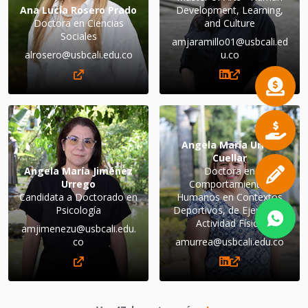
Ana Lucía Rosero Prado
Development, Learning,
Doctora en Ciencias
and Culture
Sociales
amjaramillo01@usbcali.ed
alrosero@usbcali.edu.co
u.co
Angela María Urrea
Cuellar
Angela María Jiménez
Doctora en
Urrego
Comportamientos
Candidata a Doctorado en
Humanos en Contextos
Psicología
Deportivos, de Ejercicio y
Actividad Física
amjimenezu@usbcali.edu.
co
amurrea@usbcali.edu.co