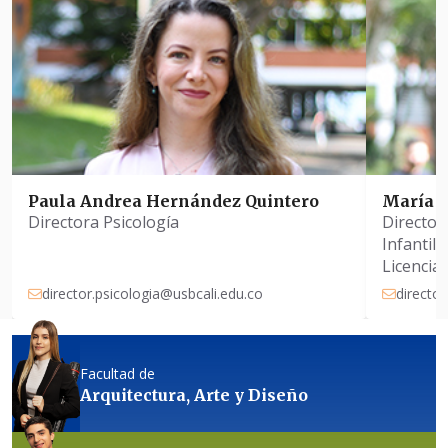
Paula Andrea Hernández Quintero
María A
Directora Psicología
Director
Infantil 
Licencia
Castella
director.psicologia@usbcali.edu.co
director
Facultad de
Arquitectura, Arte y Diseño