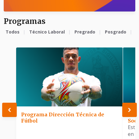
Programas
Todos
Técnico Laboral
Pregrado
Posgrado
E
Programa Dirección Técnica de
Pro
Fútbol
Soci
Estu
en l