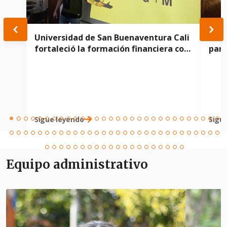
Universidad de San Buenaventura Cali
Doce
fortaleció la formación financiera con
part
seminario especializado junto al
del 
Instituto Wyckoff y FinancialTools.io
habi
Sigue leyendo
Sigu
Equipo administrativo