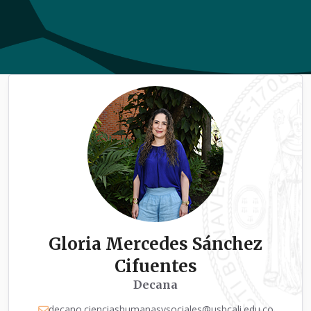
Gloria Mercedes Sánchez
Cifuentes
Decana
decano.cienciashumanasysociales@usbcali.edu.co