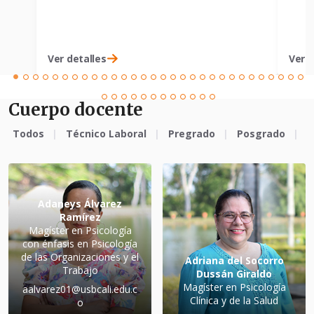
Ver detalles
Ver d
Cuerpo docente
Todos
Técnico Laboral
Pregrado
Posgrado
E
Adaneys Álvarez
Ramírez
Magíster en Psicología
con énfasis en Psicología
de las Organizaciones y el
Adriana del Socorro
Trabajo
Dussán Giraldo
Magíster en Psicología
aalvarez01@usbcali.edu.c
Clínica y de la Salud
o