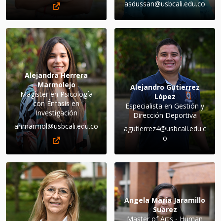
asdussan@usbcali.edu.co
Alejandra Herrera
Marmolejo
Alejandro Gutierrez
Magíster en Psicología
López
con Énfasis en
Especialista en Gestión y
Investigación
Dirección Deportiva
ahmarmol@usbcali.edu.co
agutierrez4@usbcali.edu.c
o
Angela María Jaramillo
Suarez
Master of Arts - Human