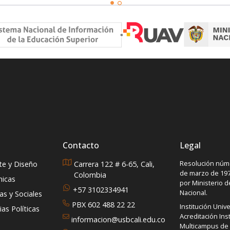
Contacto
Legal
Resolución núme
rte y Diseño
Carrera 122 # 6-65, Cali,
de marzo de 197
Colombia
micas
por Ministerio 
+57 3102334941
Nacional.
s y Sociales
PBX 602 488 22 22
Institución Unive
as Políticas
Acreditación Inst
informacion@usbcali.edu.co
Multicampus de A