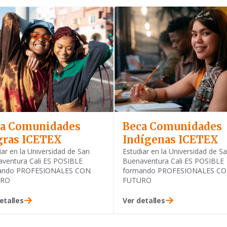
a Comunidades
Beca Comunidades
ras ICETEX
Indígenas ICETEX
iar en la Universidad de San
Estudiar en la Universidad de S
ventura Cali ES POSIBLE
Buenaventura Cali ES POSIBLE
ando PROFESIONALES CON
formando PROFESIONALES C
URO
FUTURO
etalles
Ver detalles