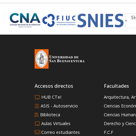
Accesos directos
Facultades
HUB CTeI
Arquitectura, A
ASIS - Autoservicio
Ciencias Econó
Biblioteca
Ciencias Humana
Aulas Virtuales
Derecho y Cienci
Correo estudiantes
F.C.F