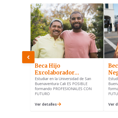
Beca Hijo
Bec
Excolaborador
Neg
Bonaventuriano
Estudiar en la Universidad de San
Estud
Buenaventura Cali ES POSIBLE
Buena
Pensionado
formando PROFESIONALES CON
form
FUTURO
FUT
Ver detalles
Ver d