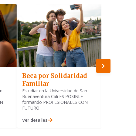
Beca por Solidaridad
Beca Exc
Familiar
Académi
an
Estudiar en la Universidad de San
Estudiar en la
Buenaventura Cali ES POSIBLE
Buenaventura 
ON
formando PROFESIONALES CON
formando PR
FUTURO
FUTURO
Ver detalles
Ver detalles