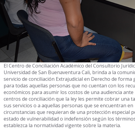
El Centro de Conciliación Académico del Consultorio Jurídic
Universidad de San Buenaventura Cali, brinda a la comuni
servicio de conciliación Extrajudicial en Derecho de forma 
para todas aquellas personas que no cuentan con los rec
económicos para asumir los costos de una audiencia ante 
centros de conciliación que la ley les permite cobrar una ta
sus servicios o a aquellas personas que se encuentran en
circunstancias que requieran de una protección especial p
estado de vulnerabilidad o indefensión según los término
establezca la normatividad vigente sobre la materia.