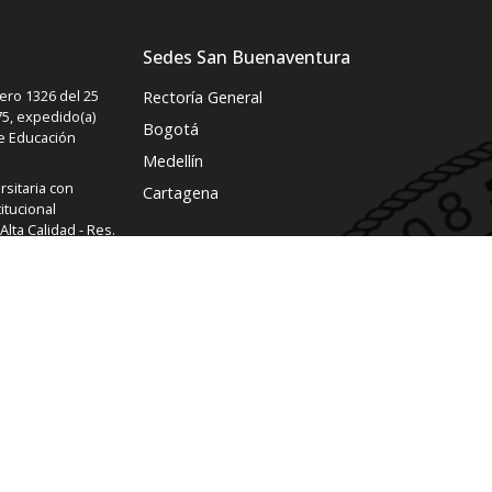
Sedes San Buenaventura
ro 1326 del 25
Rectoría General
5, expedido(a)
Bogotá
de Educación
Medellín
rsitaria con
Cartagena
itucional
lta Calidad - Res.
2 de agosto del
rio de Educación
ución : 1716
DUCACIÓN
parencia :
3