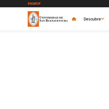
ENG
/
ESP
Descubre