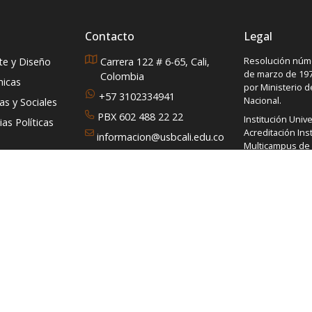
Contacto
Legal
Resolución núme
rte y Diseño
Carrera 122 # 6-65, Cali,
de marzo de 197
Colombia
micas
por Ministerio 
+57 3102334941
Nacional.
s y Sociales
PBX 602 488 22 22
Institución Unive
as Políticas
Acreditación Inst
informacion@usbcali.edu.co
Multicampus de A
PQRS
No. 014620 del 1
2021 del Ministe
Nacional
Código de instit
VIGILADA MINE
Línea de Trans
01-8000-12-00-3