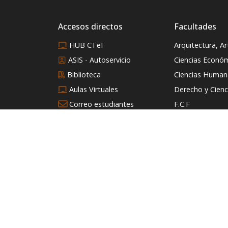
Accesos directos
Facultades
HUB CTeI
Arquitectura, A
ASIS - Autoservicio
Ciencias Econó
Biblioteca
Ciencias Humana
Aulas Virtuales
Derecho y Cienci
Correo estudiantes
F.C.F
Correo administrativo
Ingeniería
Directorio
Intranet
Editorial
Consultorio Jurídico
RadioMedia USB
Trabaja con nosotros
Tienda Universitaria