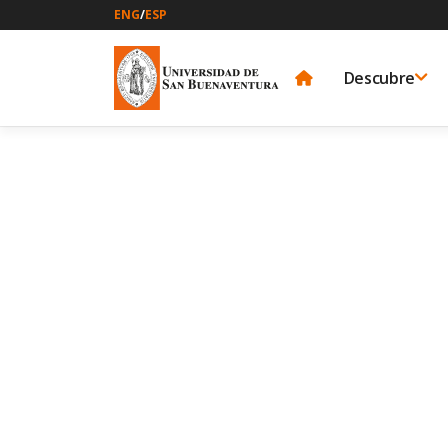
ENG
/
ESP
Descubre