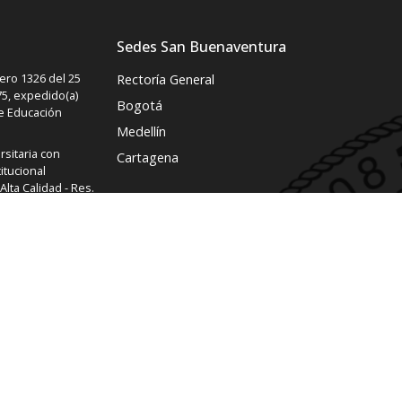
Sedes San Buenaventura
ro 1326 del 25
Rectoría General
5, expedido(a)
Bogotá
de Educación
Medellín
rsitaria con
Cartagena
itucional
lta Calidad - Res.
2 de agosto del
rio de Educación
ución : 1716
DUCACIÓN
parencia :
3