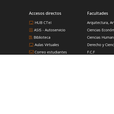
Accesos directos
Facultades
HUB CTeI
Arquitectura, A
ASIS - Autoservicio
Ciencias Econó
Biblioteca
Ciencias Humana
Aulas Virtuales
Derecho y Cienci
Correo estudiantes
F.C.F
Correo administrativo
Ingeniería
Directorio
Intranet
Editorial
Consultorio Jurídico
RadioMedia USB
Trabaja con nosotros
Tienda Universitaria