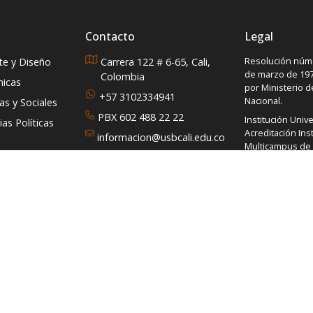
Contacto
Legal
Resolución núme
rte y Diseño
Carrera 122 # 6-65, Cali,
de marzo de 197
Colombia
micas
por Ministerio 
+57 3102334941
Nacional.
s y Sociales
PBX 602 488 22 22
Institución Unive
as Políticas
Acreditación Inst
informacion@usbcali.edu.co
Multicampus de A
PQRS
No. 014620 del 1
2021 del Ministe
Nacional
Código de instit
VIGILADA MINE
Línea de Trans
01-8000-12-00-3