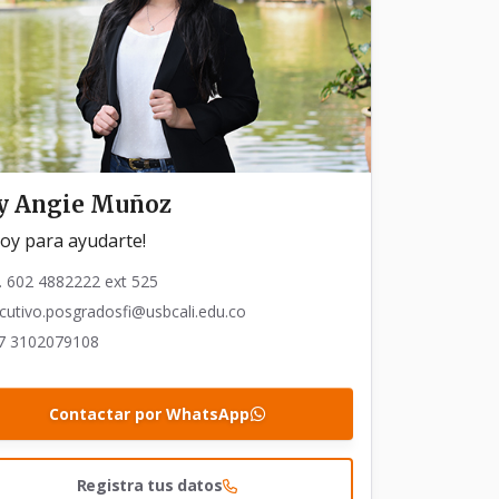
oy Angie Muñoz
toy para ayudarte!
. 602 4882222 ext 525
cutivo.posgradosfi@usbcali.edu.co
7 3102079108
Contactar por WhatsApp
Registra tus datos