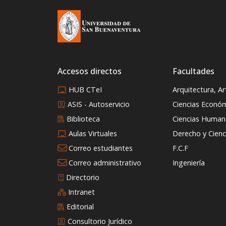
Accesos directos
Facultades
HUB CTeI
Arquitectura, A
ASIS - Autoservicio
Ciencias Econó
Biblioteca
Ciencias Humana
Aulas Virtuales
Derecho y Cienci
Correo estudiantes
F.C.F
Correo administrativo
Ingeniería
Directorio
Intranet
Editorial
Consultorio Jurídico