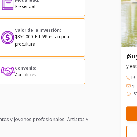
Presencial
Valor de la Inversión:
$850.000 + 1.5% estampilla
procultura
¡S
y es
Convenio:
Audioluces
Tel
eje
+5
tes y jóvenes profesionales, Artistas y