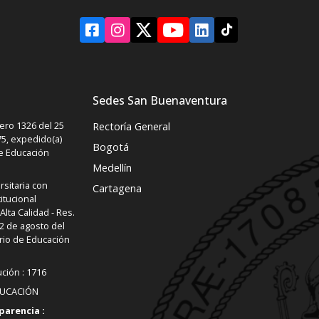
Sedes San Buenaventura
ro 1326 del 25
Rectoría General
5, expedido(a)
Bogotá
de Educación
Medellín
rsitaria con
Cartagena
itucional
lta Calidad - Res.
2 de agosto del
rio de Educación
ución : 1716
DUCACIÓN
parencia :