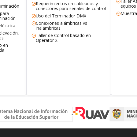
Taller A
Requerimientos en cableados y
luminación
equipos
conectores para señales de control
 para
Muestra 
Uso del Terminador DMX
minación
Conexiones alámbricas vs
léctrica
inalámbricas
elevación,
Taller de Control basado en
as
Operator 2
o en
ada