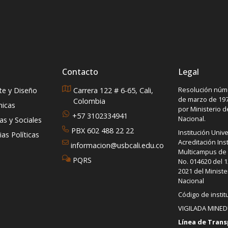
Contacto
Legal
Resolución núme
rte y Diseño
Carrera 122 # 6-65, Cali,
de marzo de 197
Colombia
micas
por Ministerio 
+57 3102334941
Nacional.
s y Sociales
PBX 602 488 22 22
Institución Unive
as Políticas
Acreditación Inst
informacion@usbcali.edu.co
Multicampus de A
PQRS
No. 014620 del 1
2021 del Ministe
Nacional
Código de instit
VIGILADA MINE
Línea de Trans