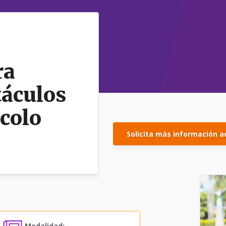
ra
táculos
colo
Solicita más información a
Modalidad: