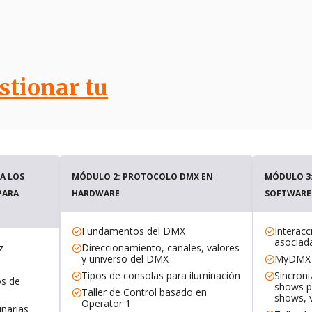
stionar tu
A LOS
MÓDULO 2: PROTOCOLO DMX EN
MÓDULO 3
PARA
HARDWARE
SOFTWARE
Fundamentos del DMX
Interac
asociad
z
Direccionamiento, canales, valores
y universo del DMX
MyDMX 
Tipos de consolas para iluminación
Sincroni
os de
shows p
Taller de Control basado en
shows, v
Operator 1
inarias