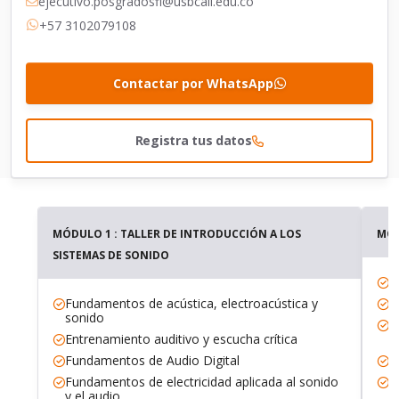
ejecutivo.posgradosfi@usbcali.edu.co
+57 3102079108
Contactar por WhatsApp
Registra tus datos
MÓDULO 1 : TALLER DE INTRODUCCIÓN A LOS
MÓD
SISTEMAS DE SONIDO
M
Fundamentos de acústica, electroacústica y
T
sonido
G
Entrenamiento auditivo y escucha crítica
d
Fundamentos de Audio Digital
M
Fundamentos de electricidad aplicada al sonido
T
y el audio