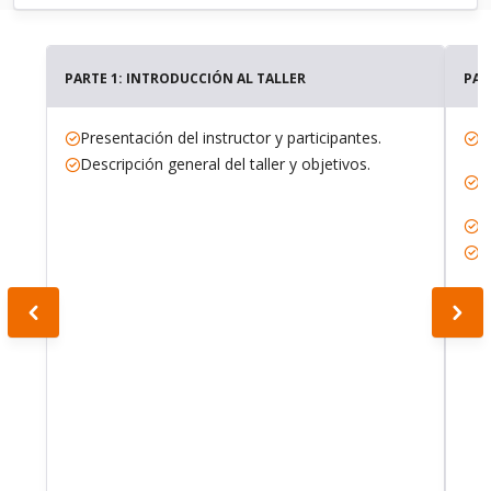
PARTE 1: INTRODUCCIÓN AL TALLER
PAR
Presentación del instructor y participantes.
I
i
Descripción general del taller y objetivos.
S
d
I
C
d