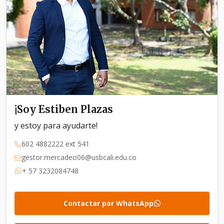
¡Soy Estiben Plazas
y estoy para ayudarte!
602 4882222 ext 541
gestor.mercadeo06@usbcali.edu.co
+ 57 3232084748
Contactar por WhatsApp