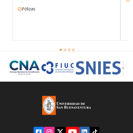
-
-
Pólizas
-