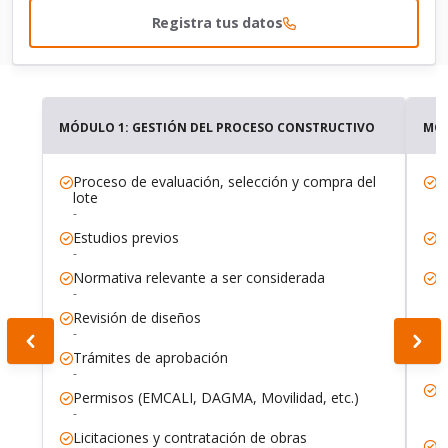
Registra tus datos
MÓDULO 1: GESTIÓN DEL PROCESO CONSTRUCTIVO
MÓD
Proceso de evaluación, selección y compra del
D
lote
p
-
-
Estudios previos
R
-
-
Normativa relevante a ser considerada
R
o
-
-
Revisión de diseños
C
-
a
Trámites de aprobación
-
-
F
Permisos (EMCALI, DAGMA, Movilidad, etc.)
d
-
-
Licitaciones y contratación de obras
A