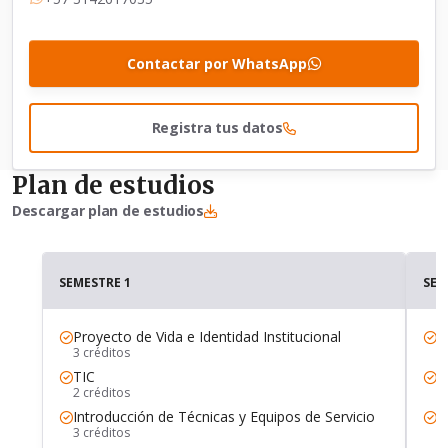
Contactar por WhatsApp
Registra tus datos
Plan de estudios
Descargar plan de estudios
SEMESTRE 1
SEM
Proyecto de Vida e Identidad Institucional
C
3 créditos
2
TIC
M
2 créditos
2
Introducción de Técnicas y Equipos de Servicio
B
3 créditos
3