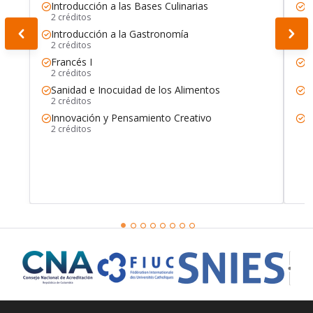
Introducción a las Bases Culinarias
F
2 créditos
2
Introducción a la Gastronomía
P
2 créditos
2
Francés I
N
2 créditos
2
Sanidad e Inocuidad de los Alimentos
A
2 créditos
2
Innovación y Pensamiento Creativo
M
2 créditos
3