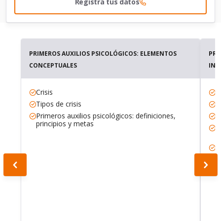
Registra tus datos
PRIMEROS AUXILIOS PSICOLÓGICOS: ELEMENTOS
PRI
CONCEPTUALES
INT
Crisis
E
Tipos de crisis
V
Primeros auxilios psicológicos: definiciones,
C
principios y metas
I
d
I
I