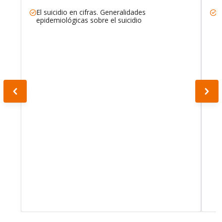
El suicidio en cifras. Generalidades
e
epidemiológicas sobre el suicidio
t
s