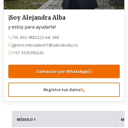
¡Soy Alejandra Alba
y estoy para ayudarte!
Tel. 602 4882222 ext 368
gestor.mercadeo01@usbcali.edu.co
+57 3105396243
Contactar por WhatsApp
Registra tus datos
MÓDULO 1
MÓD