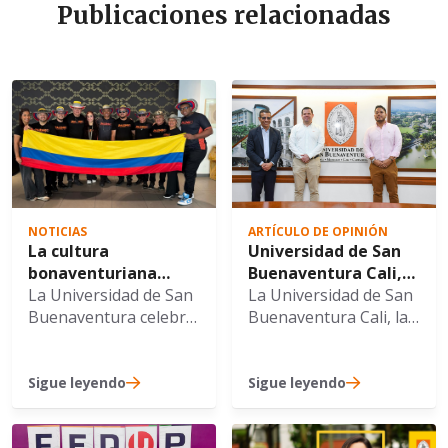
Publicaciones relacionadas
NOTICIAS
ARTÍCULO DE OPINIÓN
La cultura
Universidad de San
bonaventuriana
Buenaventura Cali,
cruzó fronteras con
La Universidad de San
Alcaldía de Cali y
La Universidad de San
la gira internacional
Buenaventura celebra
ACOPI fortalecen
Buenaventura Cali, la
de PALENKO por
con gran orgullo el
alianza para
Secretaría de
Europa del Este
sobresaliente
impulsar la
Desarrollo Económico
desempeño y la
internacionalización
de la Alcaldía de Cali y
Sigue leyendo
Sigue leyendo
impecable
de las MIPYMES
ACOPI oficializaron
representación
una nueva alianza