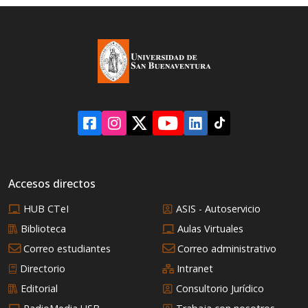
resultados en
hasta teorías de
competencias
conspiración sobre la
nacionales e
sesión del poder en el
internacionales.
futbol, pero, ¿Qué
significó realmente
este campeonato en la
estructura del poder
mundial?
Accesos directos
HUB CTeI
ASIS - Autoservicio
Biblioteca
Aulas Virtuales
Correo estudiantes
Correo administrativo
Directorio
Intranet
Editorial
Consultorio Jurídico