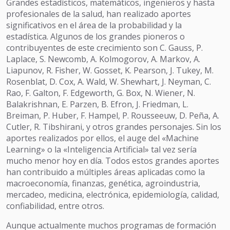
Grandes estadísticos, matemáticos, ingenieros y hasta
profesionales de la salud, han realizado aportes
significativos en el área de la probabilidad y la
estadística. Algunos de los grandes pioneros o
contribuyentes de este crecimiento son C. Gauss, P.
Laplace, S. Newcomb, A. Kolmogorov, A. Markov, A.
Liapunov, R. Fisher, W. Gosset, K. Pearson, J. Tukey, M.
Rosenblat, D. Cox, A. Wald, W. Shewhart, J. Neyman, C.
Rao, F. Galton, F. Edgeworth, G. Box, N. Wiener, N.
Balakrishnan, E. Parzen, B. Efron, J. Friedman, L.
Breiman, P. Huber, F. Hampel, P. Rousseeuw, D. Peña, A.
Cutler, R. Tibshirani, y otros grandes personajes. Sin los
aportes realizados por ellos, el auge del «Machine
Learning» o la «Inteligencia Artificial» tal vez sería
mucho menor hoy en día. Todos estos grandes aportes
han contribuido a múltiples áreas aplicadas como la
macroeconomía, finanzas, genética, agroindustria,
mercadeo, medicina, electrónica, epidemiología, calidad,
confiabilidad, entre otros.
Aunque actualmente muchos programas de formación