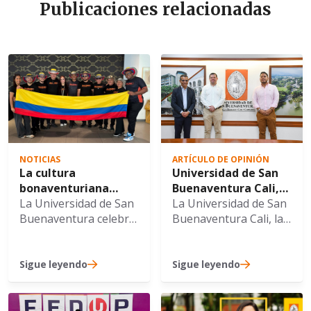
Publicaciones relacionadas
NOTICIAS
ARTÍCULO DE OPINIÓN
La cultura
Universidad de San
bonaventuriana
Buenaventura Cali,
cruzó fronteras con
La Universidad de San
Alcaldía de Cali y
La Universidad de San
la gira internacional
Buenaventura celebra
ACOPI fortalecen
Buenaventura Cali, la
de PALENKO por
con gran orgullo el
alianza para
Secretaría de
Europa del Este
sobresaliente
impulsar la
Desarrollo Económico
desempeño y la
internacionalización
de la Alcaldía de Cali y
Sigue leyendo
Sigue leyendo
impecable
de las MIPYMES
ACOPI oficializaron
representación
una nueva alianza
internacional
para desarrollar una