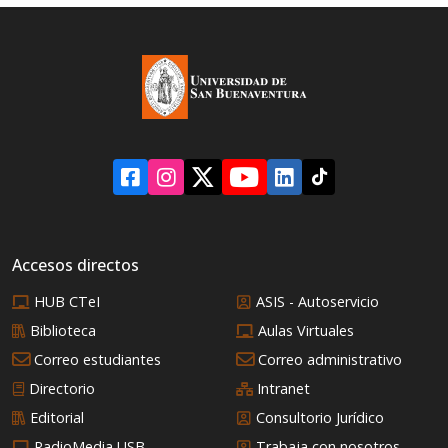
resultados en
hasta teorías de
competencias
conspiración sobre la
nacionales e
sesión del poder en el
internacionales.
futbol, pero, ¿Qué
significó realmente
este campeonato en la
estructura del poder
mundial?
Accesos directos
HUB CTeI
ASIS - Autoservicio
Biblioteca
Aulas Virtuales
Correo estudiantes
Correo administrativo
Directorio
Intranet
Editorial
Consultorio Jurídico
RadioMedia USB
Trabaja con nosotros