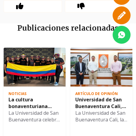
Publicaciones relacionadas
NOTICIAS
ARTÍCULO DE OPINIÓN
La cultura
Universidad de San
bonaventuriana
Buenaventura Cali,
cruzó fronteras con
La Universidad de San
Alcaldía de Cali y
La Universidad de San
la gira internacional
Buenaventura celebra
ACOPI fortalecen
Buenaventura Cali, la
de PALENKO por
con gran orgullo el
alianza para
Secretaría de
Europa del Este
sobresaliente
impulsar la
Desarrollo Económico