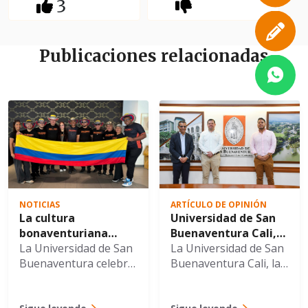
3
Publicaciones relacionadas
NOTICIAS
ARTÍCULO DE OPINIÓN
La cultura
Universidad de San
bonaventuriana
Buenaventura Cali,
cruzó fronteras con
La Universidad de San
Alcaldía de Cali y
La Universidad de San
la gira internacional
Buenaventura celebra
ACOPI fortalecen
Buenaventura Cali, la
de PALENKO por
con gran orgullo el
alianza para
Secretaría de
Europa del Este
sobresaliente
impulsar la
Desarrollo Económico