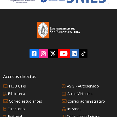
significativo en la
forma en que las
marcas y los
minoristas abordan el
mercado global.
Accesos directos
HUB CTeI
ASIS - Autoservicio
Biblioteca
Aulas Virtuales
Correo estudiantes
Correo administrativo
Directorio
Intranet
Editorial
Consultorio Jurídico