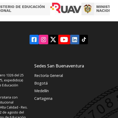
ias
teorías de conspiración
les.
sobre la sesión del poder en
el futbol, pero, ¿Qué
significó realmente este
campeonato en la estructura
del poder mundial?
Sedes San Buenaventura
ro 1326 del 25
Rectoría General
5, expedido(a)
Bogotá
de Educación
Medellín
rsitaria con
Cartagena
itucional
lta Calidad - Res.
2 de agosto del
rio de Educación