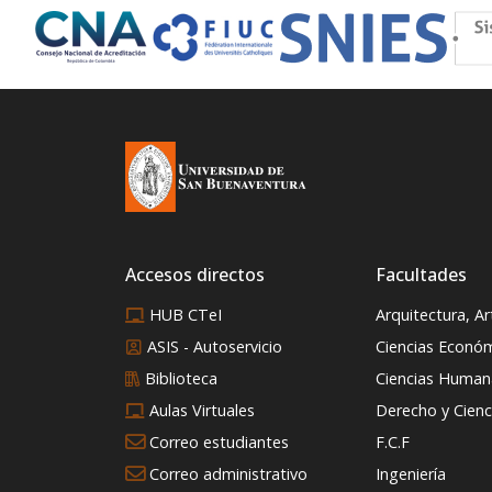
reciente gira por Europa del
inic
Este. Del 26 de junio al 24 de
for
julio de 2026, la delegación
las
bonaventuriana compuesta
med
por 5 estudiantes, dos
reg
docentes y un
mer
administrativo, llevó la
riqueza sonora y el folklore
de nuestro país a los
escenarios y festivales más
importantes de Bosnia y
Accesos directos
Facultades
Herzegovina, Rumanía y
Serbia.
HUB CTeI
Arquitectura, A
ASIS - Autoservicio
Ciencias Econó
Biblioteca
Ciencias Humana
Aulas Virtuales
Derecho y Cienci
Correo estudiantes
F.C.F
Correo administrativo
Ingeniería