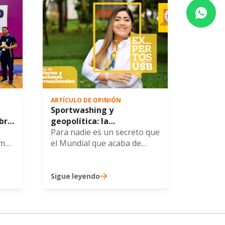
ARTÍCULO DE OPINIÓN
Sportwashing y
bra
geopolítica: la
n
competencia paralela que
Para nadie es un secreto que
los
rma
se jugó en el Mundial 2026
el Mundial que acaba de
26
n el
terminar coronando como
io,
Campeón al Equipo Español
estuvo rodeado de
Sigue leyendo
 las
simbolismos, narrativas
políticas, tensiones
as a
bilaterales, crisis migratoria,
conflicto comercial, y hasta