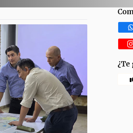
Com
¿Te 