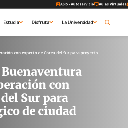
ASIS - Autoservicio
Aulas Virtuales
Estudia
Disfruta
La Universidad
eración con experto de Corea del Sur para proyecto
 Buenaventura
operación con
 del Sur para
gico de ciudad