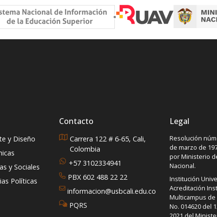
iativa que busca
resultados en competenc
talecer las capacidades de
nacionales e internaciona
 micro, pequeñas y
ianas empresas de la
ión para su ingreso a los
cados internacionales.
Contacto
Legal
Resolución núme
rte y Diseño
Carrera 122 # 6-65, Cali,
de marzo de 197
Colombia
micas
por Ministerio 
+57 3102334941
Nacional.
s y Sociales
PBX 602 488 22 22
Institución Unive
as Políticas
Acreditación Inst
informacion@usbcali.edu.co
Multicampus de A
PQRS
No. 014620 del 1
2021 del Ministe