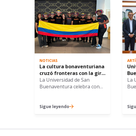
NOTICIAS
ART
La cultura bonaventuriana
Uni
cruzó fronteras con la gira
Bue
internacional de PALENKO
La Universidad de San
Alc
La 
por Europa del Este
Buenaventura celebra con
for
Bue
gran orgullo el
imp
Sec
sobresaliente desempeño y
int
Eco
la impecable representación
MI
Cali
Sigue leyendo
Sig
internacional de Palenko,
una
agrupación de música
des
tradicional del Pacífico
ver
colombiano, durante su
Pri