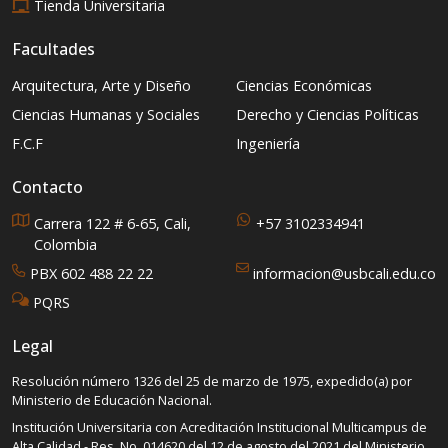
Tienda Universitaria
Facultades
Arquitectura, Arte y Diseño
Ciencias Económicas
Ciencias Humanas y Sociales
Derecho y Ciencias Políticas
F.C.F
Ingeniería
Contacto
Carrera 122 # 6-65, Cali,
+57 3102334941
Colombia
PBX 602 488 22 22
informacion@usbcali.edu.co
PQRS
Legal
Resolución número 1326 del 25 de marzo de 1975, expedido(a) por
Ministerio de Educación Nacional.
Institución Universitaria con Acreditación Institucional Multicampus de
Alta Calidad - Res. No. 014620 del 12 de agosto del 2021 del Ministerio