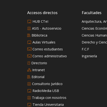
Accesos directos
Facultades
HUB CTeI
Arquitectura, A
ASIS - Autoservicio
Ciencias Econó
Biblioteca
Ciencias Humana
Aulas Virtuales
Derecho y Cienci
Correo estudiantes
F.C.F
Correo administrativo
Ingeniería
Directorio
Intranet
Editorial
Consultorio Jurídico
RadioMedia USB
Trabaja con nosotros
Tienda Universitaria