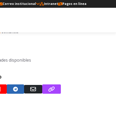
Correo institucional
Intranet
Pagos en línea
a
Sombrilla
ades disponibles
o