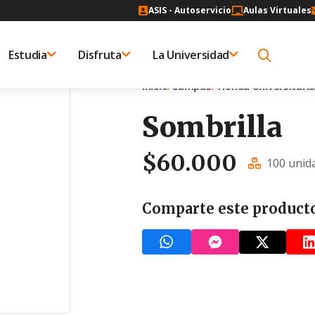
ASIS - Autoservicio
Aulas Virtuales
Estudia
Disfruta
La Universidad
Inicio
Campus
Tienda Universitari
Sombrilla
$
60.000
100 unid
Comparte este product