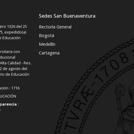
Sedes San Buenaventura
ro 1326 del 25
Rectoría General
5, expedido(a)
Bogotá
de Educación
Medellín
rsitaria con
Cartagena
itucional
lta Calidad - Res.
2 de agosto del
rio de Educación
ución : 1716
DUCACIÓN
parencia :
3