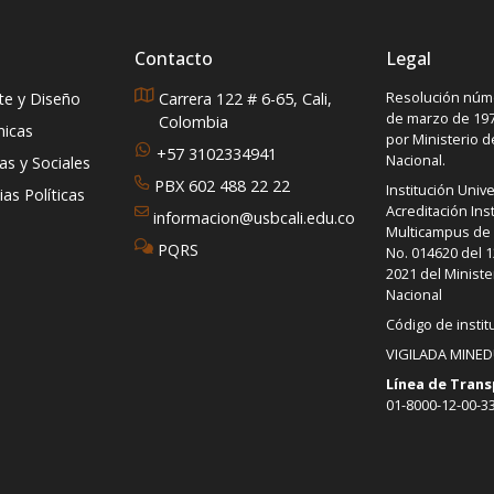
Contacto
Legal
Resolución núme
rte y Diseño
Carrera 122 # 6-65, Cali,
de marzo de 197
Colombia
micas
por Ministerio 
+57 3102334941
Nacional.
s y Sociales
PBX 602 488 22 22
Institución Unive
as Políticas
Acreditación Inst
informacion@usbcali.edu.co
Multicampus de A
PQRS
No. 014620 del 1
2021 del Ministe
Nacional
Código de instit
VIGILADA MINE
Línea de Trans
01-8000-12-00-3