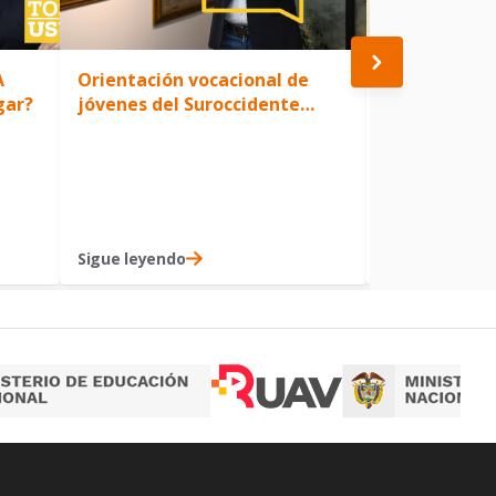
A
Orientación vocacional de
Los Grupos 
gar?
jóvenes del Suroccidente
de Danza y 
colombiano: entre
la SanBue ll
expectativas y propuestas
Bonaventuri
Sigue leyendo
Sigue leyendo