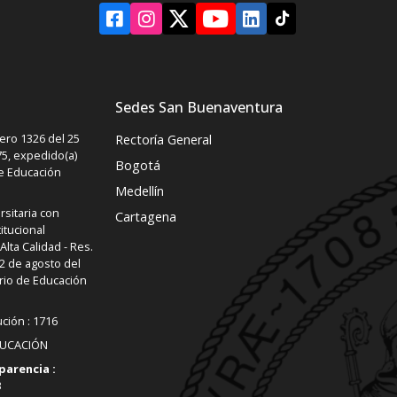
Sedes San Buenaventura
ro 1326 del 25
Rectoría General
5, expedido(a)
Bogotá
de Educación
Medellín
rsitaria con
Cartagena
itucional
lta Calidad - Res.
2 de agosto del
rio de Educación
ución : 1716
DUCACIÓN
parencia :
3