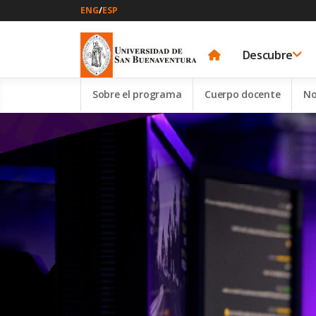
ENG
/
ESP
Descubre
Sobre el programa
Cuerpo docente
No