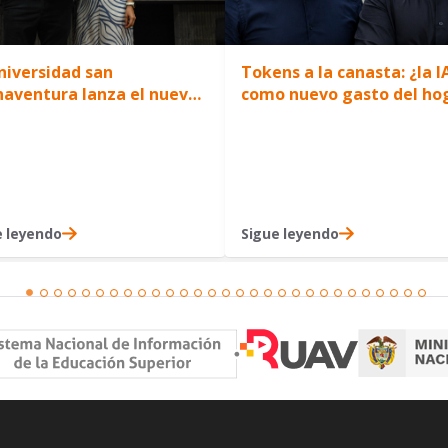
niversidad san
Tokens a la canasta: ¿la I
aventura lanza el nuevo
como nuevo gasto del ho
grama de pregrado
niería Biológica y abrimos
ebate sobre el futuro
cional de los jóvenes
e leyendo
Sigue leyendo