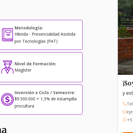
Metodología:
Hibrida - Presencialidad Asistida
por Tecnologías (PAT)
Nivel de Formación:
Magíster
¡So
y es
Inversión x Ciclo / Semestre:
$9.500.000 + 1,5% de estampilla
Tel
procultura
eje
+5
ma