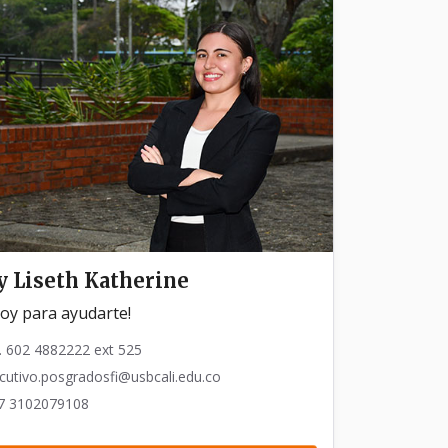
y Liseth Katherine
toy para ayudarte!
. 602 4882222 ext 525
cutivo.posgradosfi@usbcali.edu.co
7 3102079108