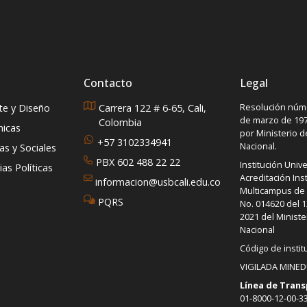
Contacto
Legal
Resolución núme
rte y Diseño
Carrera 122 # 6-65, Cali,
de marzo de 197
Colombia
micas
por Ministerio 
+57 3102334941
Nacional.
s y Sociales
PBX 602 488 22 22
Institución Unive
as Políticas
Acreditación Inst
informacion@usbcali.edu.co
Multicampus de A
PQRS
No. 014620 del 1
2021 del Ministe
Nacional
Código de instit
VIGILADA MINE
Línea de Trans
01-8000-12-00-3