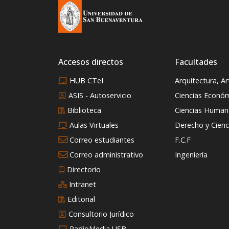
Accesos directos
Facultades
HUB CTeI
Arquitectura, A
ASIS - Autoservicio
Ciencias Econó
Biblioteca
Ciencias Humana
Aulas Virtuales
Derecho y Cienci
Correo estudiantes
F.C.F
Correo administrativo
Ingeniería
Directorio
Intranet
Editorial
Consultorio Jurídico
RadioMedia USB