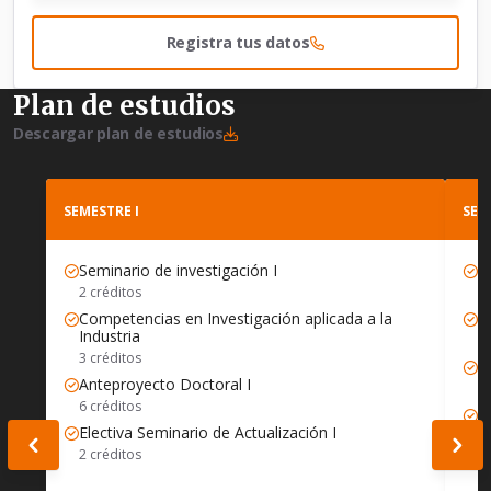
Registra tus datos
Plan de estudios
Descargar plan de estudios
SEMESTRE I
SEM
Seminario de investigación I
S
2 créditos
2 
Competencias en Investigación aplicada a la
R
Industria
3 
3 créditos
A
Anteproyecto Doctoral I
6 
6 créditos
E
Electiva Seminario de Actualización I
2 
2 créditos