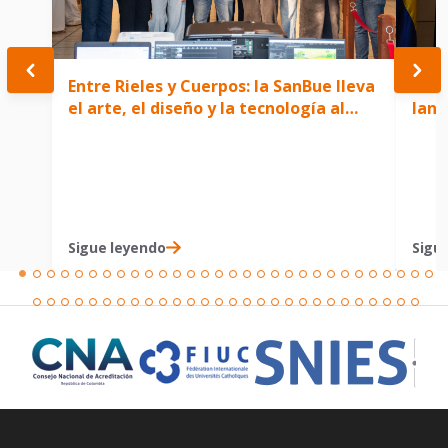
Entre Rieles y Cuerpos: la SanBue lleva
La u
el arte, el diseño y la tecnología al
lanz
corazón del debate sobre el Tren de
Inge
Cercanías.
deba
los 
Sigue leyendo
Sigu