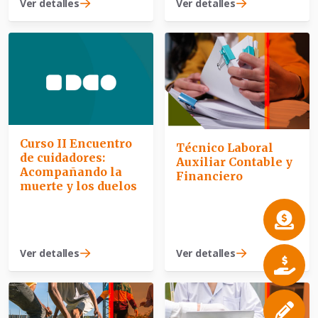
Ver detalles
Ver detalles
Curso II Encuentro
Técnico Laboral
de cuidadores:
Auxiliar Contable y
Acompañando la
Financiero
muerte y los duelos
Ver detalles
Ver detalles