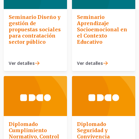
Seminario Diseño y
Seminario
gestión de
Aprendizaje
propuestas sociales
Socioemocional en
para contratación
el Contexto
sector público
Educativo
Ver detalles
Ver detalles
Diplomado
Diplomado
Cumplimiento
Seguridad y
Normativo, Control
Convivencia