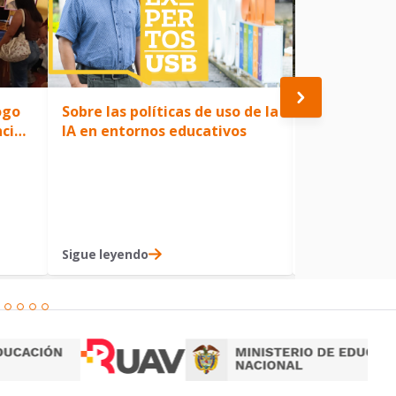
ogo
Sobre las políticas de uso de la
USB Cali fue
ncia
IA en entornos educativos
Encuentro B
Semilleros d
en Psicologí
Sigue leyendo
Sigue leyendo