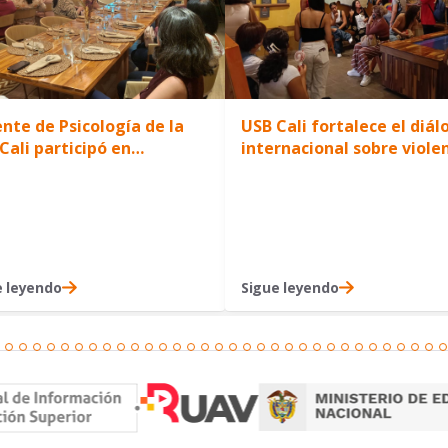
nte de Psicología de la
USB Cali fortalece el diál
Cali participó en
internacional sobre viole
emoración del Día del
y construcción de paz en
eriólogo con charla sobre
Latinoamérica
lidades socioemocionales
alud
e leyendo
Sigue leyendo