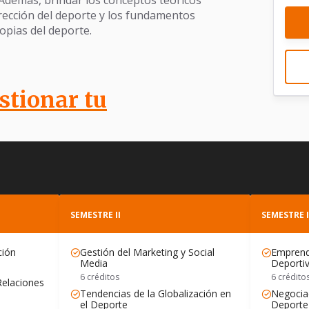
irección del deporte y los fundamentos
opias del deporte.
stionar tu
SEMESTRE II
SEMESTRE I
ción
Gestión del Marketing y Social
Emprend
Media
Deporti
6 créditos
6 crédito
Relaciones
Tendencias de la Globalización en
Negociac
el Deporte
Deporte