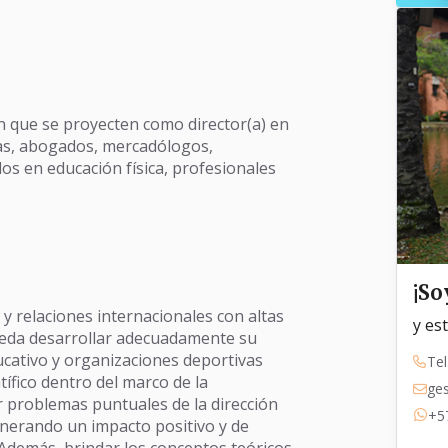
n que se proyecten como director(a) en
das, abogados, mercadólogos,
dos en educación física, profesionales
¡So
y relaciones internacionales con altas
y es
ueda desarrollar adecuadamente su
ducativo y organizaciones deportivas
Tel
tífico dentro del marco de la
ge
r problemas puntuales de la dirección
+5
enerando un impacto positivo y de
. Además, brindar los conceptos teóricos