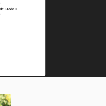
s
de Grado II
s