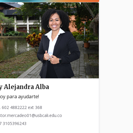
y Alejandra Alba
toy para ayudarte!
. 602 4882222 ext 368
stor.mercadeo01@usbcali.edu.co
7 3105396243