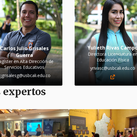
Yulieth Rivas Camp
Carlos Julio Grisales
Directora Licenciatura e
Guerra
Educación Física
gíster en Alta Dirección de
Servicios Educativos
yrivasc@usbcali.edu.co
cjgrisalesg@usbcali.edu.co
s expertos