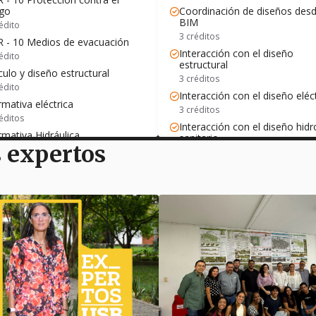
go
Coordinación de diseños des
BIM
édito
3 créditos
 - 10 Medios de evacuación
Interacción con el diseño
édito
estructural
culo y diseño estructural
3 créditos
édito
Interacción con el diseño eléc
mativa eléctrica
3 créditos
éditos
Interacción con el diseño hidr
mativa Hidráulica
sanitario
s expertos
éditos
3 créditos
mativa ambiental internacional
Interacción con el aire
acondicionado
éditos
3 créditos
mativa ambiental nacional
Control de conflictos entre lo
éditos
diseños
mativa de accesibilidad
3 créditos
éditos
Coordinación administrativa 
mativa de seguridad en la obra
BIM
éditos
3 créditos
yecto integrador normativo
Control de presupuestos
édito
3 créditos