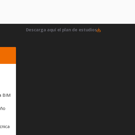
Descarga aquí el plan de estudios
ma BIM
eño
cnica