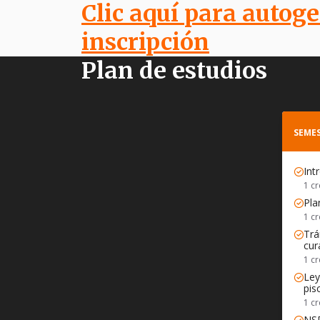
Clic aquí para autoge
inscripción
Plan de estudios
SEMES
Int
1 cr
Pla
1 cr
Trá
cur
1 cr
Ley
pis
1 cr
NSR