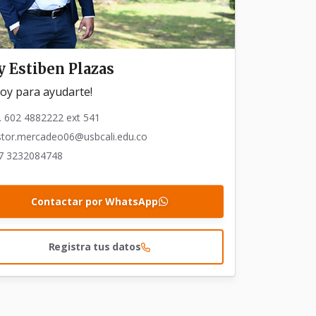
y Estiben Plazas
toy para ayudarte!
. 602 4882222 ext 541
stor.mercadeo06@usbcali.edu.co
7 3232084748
Contactar por WhatsApp
Registra tus datos