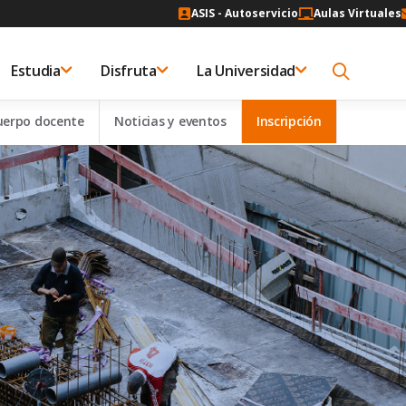
ASIS - Autoservicio
Aulas Virtuales
Estudia
Disfruta
La Universidad
uerpo docente
Noticias y eventos
Inscripción