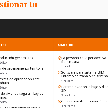
stionar tu
TRE I
SEMESTRE II
roducción general. POT.
La persona en la perspectiva
franciscana
édito
1 crédito
n de ordenamiento territorial
Software para sistema BIM
édito
Entorno de trabajo en siste
mites de aprobación ante
1 crédito
aduría
Parametrización, dibujo y dis
édito
3D
 de vivienda segura - Ley de
3 créditos
cinas
Generación de información té
édito
3 créditos
 - 10 Protección contra el