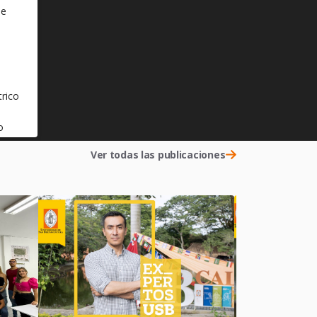
de
trico
o
Ver todas las publicaciones
s
desde