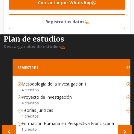
Contactar por WhatsApp
Registra tus datos
Plan de estudios
Descargar plan de estudios
SEMESTRE I
SEM
Metodología de la Investigación I
M
4 créditos
4 
Proyecto de Investigación
C
4 créditos
4 
Teorías Jurídicas
N
4 créditos
4 
Formación Humana en Perspectiva Franciscana
1 crédito