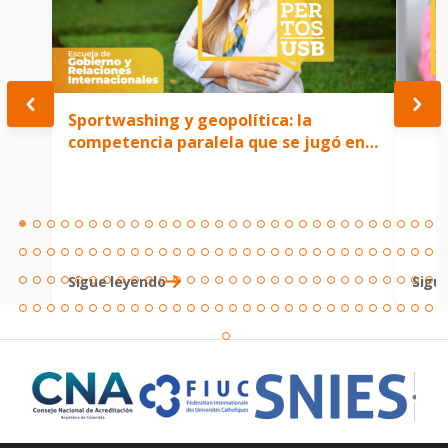
Sportwashing y geopolítica: la
Entr
competencia paralela que se jugó en
el Mundial 2026
Sigue leyendo
Sigu